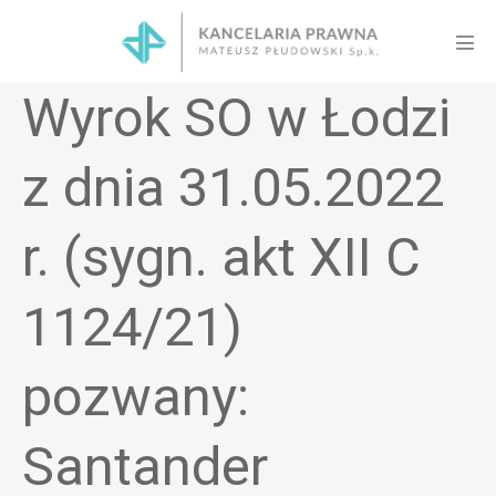
Skip
to
Men
content
Tog
Wyrok SO w Łodzi
z dnia 31.05.2022
r. (sygn. akt XII C
1124/21)
pozwany:
Santander