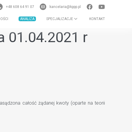
+48 608 64 91 07
kancelaria@kppp.pl
OŚCI
ANALIZA
SPECJALIZACJE
KONTAKT
 01.04.2021 r
asądzona całość żądanej kwoty (oparte na teorii