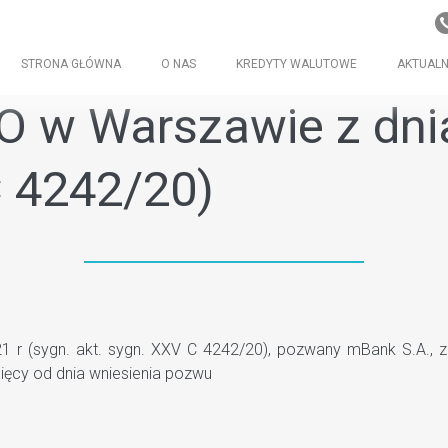
STRONA GŁÓWNA
O NAS
KREDYTY WALUTOWE
AKTUALN
O w Warszawie z dnia
C 4242/20)
 r (sygn. akt. sygn. XXV C 4242/20), pozwany mBank S.A., z
ięcy od dnia wniesienia pozwu