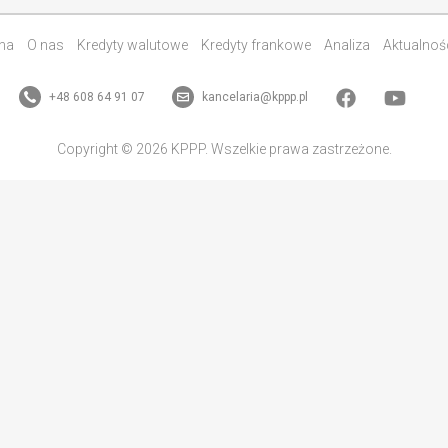
na
O nas
Kredyty walutowe
Kredyty frankowe
Analiza
Aktualnoś
+48 608 64 91 07
kancelaria@kppp.pl
Copyright © 2026 KPPP. Wszelkie prawa zastrzeżone.