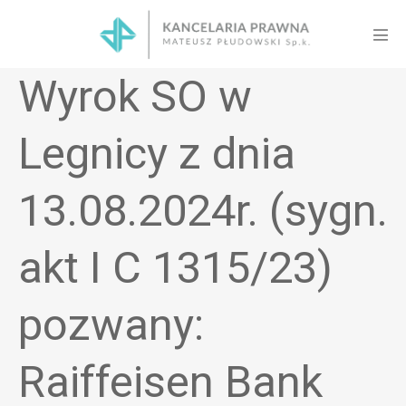
Skip
to
Men
content
Tog
Wyrok SO w
Legnicy z dnia
13.08.2024r. (sygn.
akt I C 1315/23)
pozwany:
Raiffeisen Bank