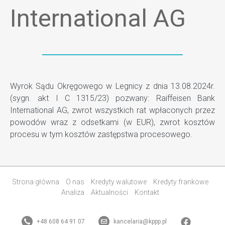
International AG
Wyrok Sądu Okręgowego w Legnicy z dnia 13.08.2024r.
(sygn. akt I C 1315/23) pozwany: Raiffeisen Bank
International AG, zwrot wszystkich rat wpłaconych przez
powodów wraz z odsetkami (w EUR), zwrot kosztów
procesu w tym kosztów zastępstwa procesowego.
Strona główna
O nas
Kredyty walutowe
Kredyty frankowe
Analiza
Aktualności
Kontakt
+48 608 64 91 07
kancelaria@kppp.pl