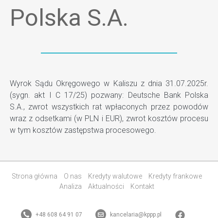
Polska S.A.
Wyrok Sądu Okręgowego w Kaliszu z dnia 31.07.2025r.
(sygn. akt I C 17/25) pozwany: Deutsche Bank Polska
S.A., zwrot wszystkich rat wpłaconych przez powodów
wraz z odsetkami (w PLN i EUR), zwrot kosztów procesu
w tym kosztów zastępstwa procesowego.
Strona główna
O nas
Kredyty walutowe
Kredyty frankowe
Analiza
Aktualności
Kontakt
+48 608 64 91 07
kancelaria@kppp.pl