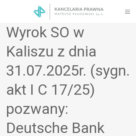
Skip
to
Men
content
Tog
Wyrok SO w
Kaliszu z dnia
31.07.2025r. (sygn.
akt I C 17/25)
pozwany:
Deutsche Bank