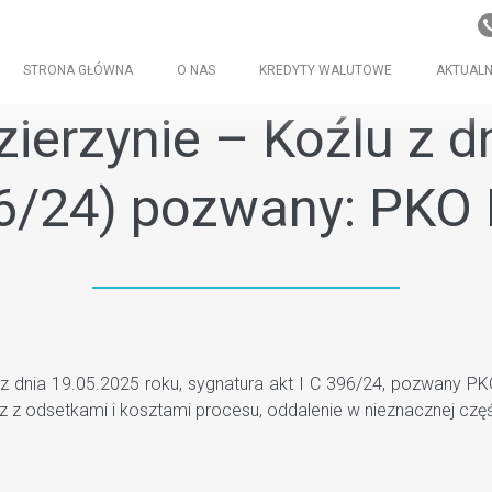
STRONA GŁÓWNA
O NAS
KREDYTY WALUTOWE
AKTUALN
erzynie – Koźlu z dn
396/24) pozwany: PKO
 dnia 19.05.2025 roku, sygnatura akt I C 396/24, pozwany PKO
 z odsetkami i kosztami procesu, oddalenie w nieznacznej częś