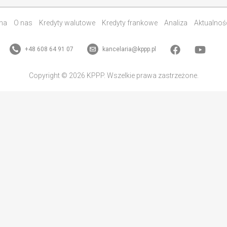
na
O nas
Kredyty walutowe
Kredyty frankowe
Analiza
Aktualnoś
+48 608 64 91 07
kancelaria@kppp.pl
Copyright © 2026 KPPP. Wszelkie prawa zastrzeżone.