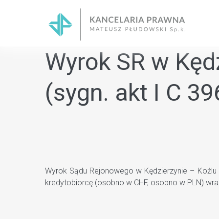
Skip
to
content
Wyrok SR w Kędzi
(sygn. akt I C 
Wyrok Sądu Rejonowego w Kędzierzynie – Koźlu z
kredytobiorcę (osobno w CHF, osobno w PLN) wraz