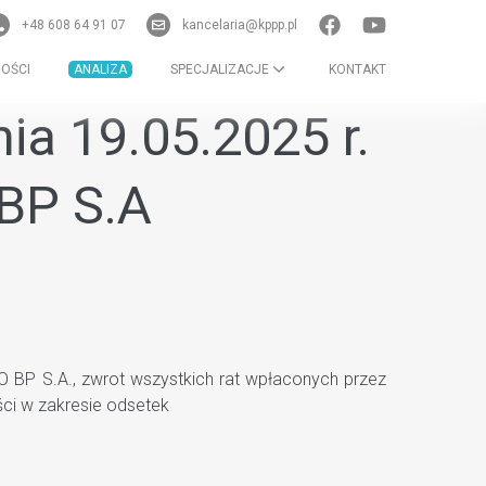
+48 608 64 91 07
kancelaria@kppp.pl
OŚCI
ANALIZA
SPECJALIZACJE
KONTAKT
ia 19.05.2025 r.
 BP S.A
 BP S.A., zwrot wszystkich rat wpłaconych przez
ci w zakresie odsetek