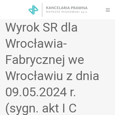
Skip
to
Men
content
Tog
Wyrok SR dla
Wrocławia-
Fabrycznej we
Wrocławiu z dnia
09.05.2024 r.
(sygn. akt I C