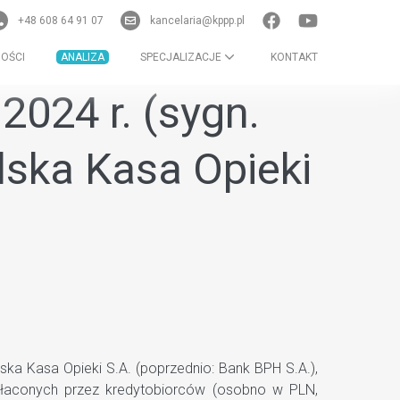
+48 608 64 91 07
kancelaria@kppp.pl
OŚCI
ANALIZA
SPECJALIZACJE
KONTAKT
2024 r. (sygn.
lska Kasa Opieki
a Kasa Opieki S.A. (poprzednio: Bank BPH S.A.),
wpłaconych przez kredytobiorców (osobno w PLN,