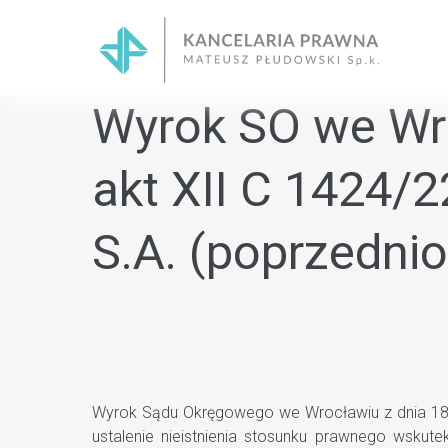
Skip
to
content
Wyrok SO we Wro
akt XII C 1424/
S.A. (poprzednio
Wyrok Sądu Okręgowego we Wrocławiu z dnia 18.0
ustalenie nieistnienia stosunku prawnego wsku