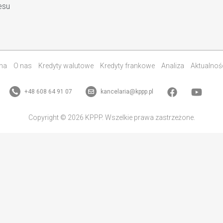
esu
na
O nas
Kredyty walutowe
Kredyty frankowe
Analiza
Aktualnoś
+48 608 64 91 07
kancelaria@kppp.pl
Copyright © 2026 KPPP. Wszelkie prawa zastrzeżone.