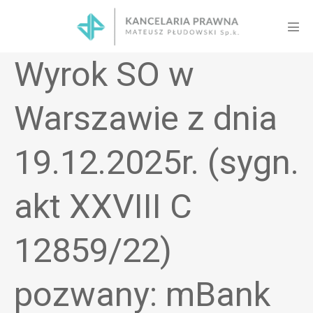
Skip
to
Men
content
Tog
Wyrok SO w
Warszawie z dnia
19.12.2025r. (sygn.
akt XXVIII C
12859/22)
pozwany: mBank