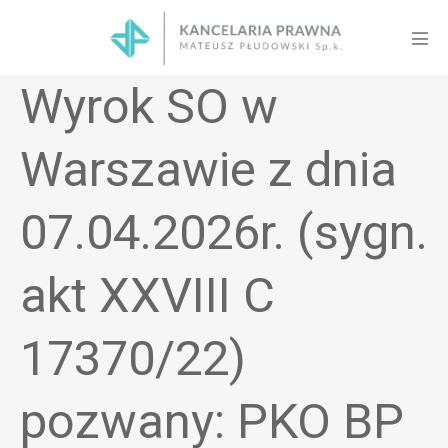
Skip
to
Men
content
Tog
Wyrok SO w
Warszawie z dnia
07.04.2026r. (sygn.
akt XXVIII C
17370/22)
pozwany: PKO BP