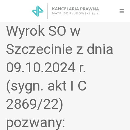
Skip
to
Men
content
Tog
Wyrok SO w
Szczecinie z dnia
09.10.2024 r.
(sygn. akt I C
2869/22)
pozwany: