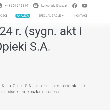
+48 608 64 91 07
kancelaria@kppp.pl
OŚCI
ANALIZA
SPECJALIZACJE
KONTAKT
 r. (sygn. akt I
ieki S.A.
a Opieki S.A., ustalenie nieistnienia stosunku
z z odsetkami i kosztami procesu