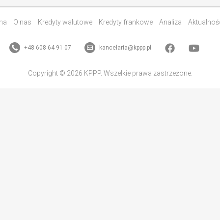
na
O nas
Kredyty walutowe
Kredyty frankowe
Analiza
Aktualnoś
+48 608 64 91 07
kancelaria@kppp.pl
Copyright © 2026 KPPP. Wszelkie prawa zastrzeżone.