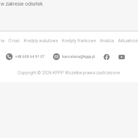
 w zakresie odsetek
na
O nas
Kredyty walutowe
Kredyty frankowe
Analiza
Aktualnoś
+48 608 64 91 07
kancelaria@kppp.pl
Copyright © 2026 KPPP. Wszelkie prawa zastrzeżone.