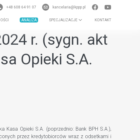
+48 608 64 91 07
kancelaria@kppp.pl
OŚCI
ANALIZA
SPECJALIZACJE
KONTAKT
24 r. (sygn. akt
sa Opieki S.A.
 Kasa Opieki S.A. (poprzednio: Bank BPH S.A.),
aconych przez kredytobiorców wraz z odsetkami i