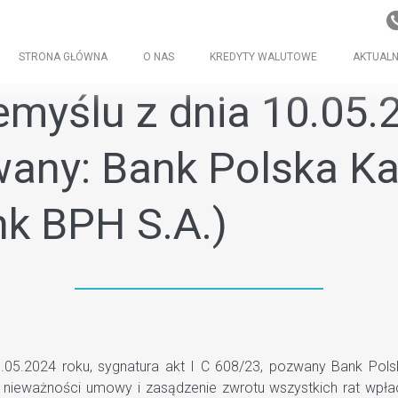
STRONA GŁÓWNA
O NAS
KREDYTY WALUTOWE
AKTUALN
yślu z dnia 10.05.20
wany: Bank Polska Ka
nk BPH S.A.)
5.2024 roku, sygnatura akt I C 608/23, pozwany Bank Polska
ek nieważności umowy i zasądzenie zwrotu wszystkich rat wpł