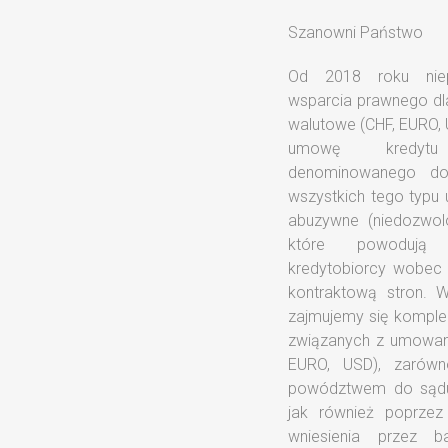
Szanowni Państwo
Od 2018 roku niep
Unieważnienie umow
wsparcia prawnego dl
EURO, USD) to korzys
walutowe (CHF, EURO, U
zakończenia sporu 
umowę kredytu
Państwo pomocy w 
denominowanego do
walutowego (CHF, EURO,
wszystkich tego typu
lepiej. Zapewniamy
abuzywne (niedozwol
wsparcie prawne, aby 
które powodują 
przywrócić równowa
kredytobiorcy wobec
wyspecjalizowanych
kontraktową stron. W ramach swojej działalności
wygrać proces sądowy z bankiem, co w rezultacie
zajmujemy się kompl
doprowadzi do uni
związanych z umowam
walutowego (CHF, 
EURO, USD), zarów
powództwem do sądu 
jak również poprzez
wniesienia przez