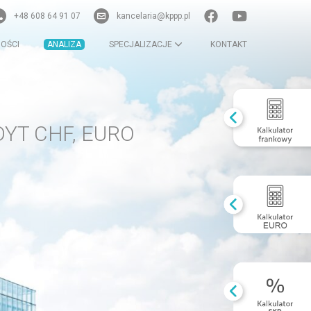
+48 608 64 91 07
kancelaria@kppp.pl
OŚCI
ANALIZA
SPECJALIZACJE
KONTAKT
YT CHF, EURO