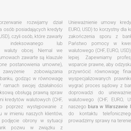
rzerwanie rozwijamy dział
y kredytu walutowego (CHF,
a osób posiadających kredyty
tny dla kredytobiorców sposób
SD), czyli osób, które zawarły
z bankiem. Jeśli szukacie
 indeksowanego lub
kwestii swojego kredytu
 waluty obcej. Niemal we
 USD), to nie mogliście trafić
 umowach zawarte są klauzule
 profesjonalne i skuteczne
one postanowienia umowne),
odzyskać utracone pieniądze i
zawyżenie zobowiązania
gę finansową. Nasz zespół
 banku, godząc w równowagę
 prawników pomoże Państwu
eksową obsługą prawną spraw
eważnienia umowy kredytu
i kredytów walutowych (CHF,
EURO, USD). Zapraszamy do
no poprzez występowanie z
naszego
biura w Warszawie 
w imieniu naszych klientów,
do kontaktu telefoniczn
 podjęcie obrony w sytuacji
prowadzimy sprawy na terenie
 bank pozwu w związku z