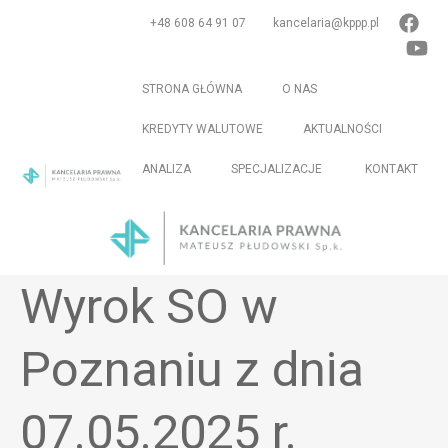
Skip
+48 608 64 91 07
kancelaria@kppp.pl
to
content
STRONA GŁÓWNA
O NAS
KREDYTY WALUTOWE
AKTUALNOŚCI
ANALIZA
SPECJALIZACJE
KONTAKT
Me
To
Wyrok SO w
Poznaniu z dnia
07.05.2025 r.