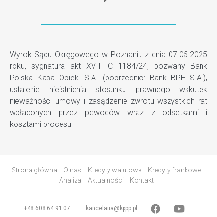
Wyrok Sądu Okręgowego w Poznaniu z dnia 07.05.2025
roku, sygnatura akt XVIII C 1184/24, pozwany Bank
Polska Kasa Opieki S.A. (poprzednio: Bank BPH S.A.),
ustalenie nieistnienia stosunku prawnego wskutek
nieważności umowy i zasądzenie zwrotu wszystkich rat
wpłaconych przez powodów wraz z odsetkami i
kosztami procesu
Strona główna
O nas
Kredyty walutowe
Kredyty frankowe
Analiza
Aktualności
Kontakt
+48 608 64 91 07
kancelaria@kppp.pl