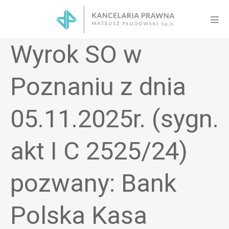
Skip
to
Men
content
Tog
Wyrok SO w
Poznaniu z dnia
05.11.2025r. (sygn.
akt I C 2525/24)
pozwany: Bank
Polska Kasa