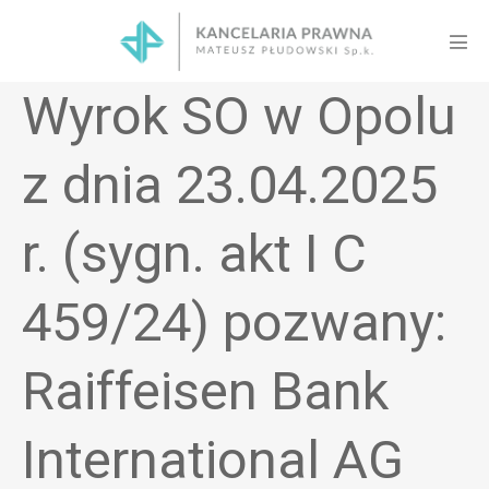
Skip
to
Men
content
Tog
Wyrok SO w Opolu
z dnia 23.04.2025
r. (sygn. akt I C
459/24) pozwany:
Raiffeisen Bank
International AG