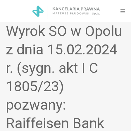
Skip
to
Men
content
Tog
Wyrok SO w Opolu
z dnia 15.02.2024
r. (sygn. akt I C
1805/23)
pozwany:
Raiffeisen Bank