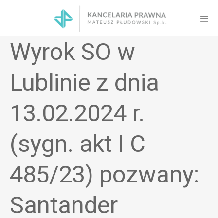
Skip
to
Men
content
Tog
Wyrok SO w
Lublinie z dnia
13.02.2024 r.
(sygn. akt I C
485/23) pozwany:
Santander