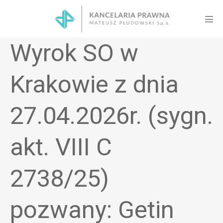
Skip
to
Men
content
Tog
Wyrok SO w
Krakowie z dnia
27.04.2026r. (sygn.
akt. VIII C
2738/25)
pozwany: Getin