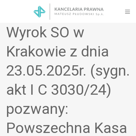
Skip
to
Men
content
Tog
Wyrok SO w
Krakowie z dnia
23.05.2025r. (sygn.
akt I C 3030/24)
pozwany:
Powszechna Kasa