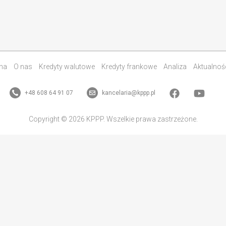
na
O nas
Kredyty walutowe
Kredyty frankowe
Analiza
Aktualnoś
+48 608 64 91 07
kancelaria@kppp.pl
Copyright © 2026 KPPP. Wszelkie prawa zastrzeżone.