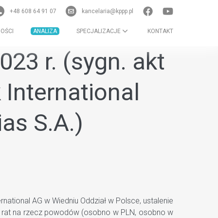
+48 608 64 91 07
kancelaria@kppp.pl
OŚCI
ANALIZA
SPECJALIZACJE
KONTAKT
23 r. (sygn. akt
 International
as S.A.)
rnational AG w Wiedniu Oddział w Polsce, ustalenie
ich rat na rzecz powodów (osobno w PLN, osobno w