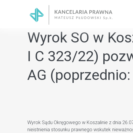
Skip
to
content
Wyrok SO w Kosza
I C 323/22) pozw
AG (poprzednio:
Wyrok Sądu Okręgowego w Koszalinie z dnia 26.07.2
nieistnienia stosunku prawnego wskutek nieważno