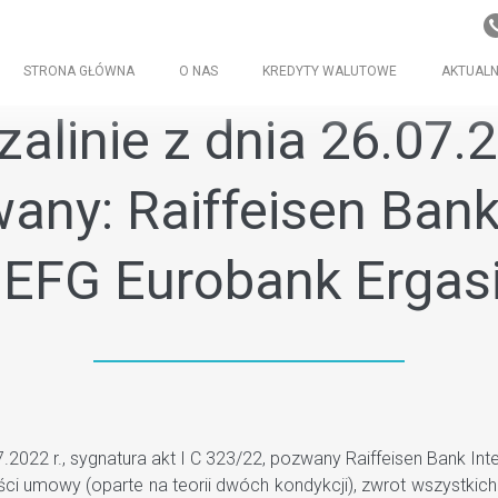
STRONA GŁÓWNA
O NAS
KREDYTY WALUTOWE
AKTUALN
linie z dnia 26.07.20
any: Raiffeisen Bank
 EFG Eurobank Ergasi
022 r., sygnatura akt I C 323/22, pozwany Raiffeisen Bank Inte
ści umowy (oparte na teorii dwóch kondykcji), zwrot wszystk