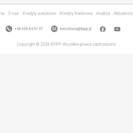
na
O nas
Kredyty walutowe
Kredyty frankowe
Analiza
Aktualnoś
+48 608 64 91 07
kancelaria@kppp.pl
Copyright © 2026 KPPP. Wszelkie prawa zastrzeżone.