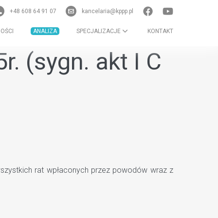
+48 608 64 91 07
kancelaria@kppp.pl
OŚCI
ANALIZA
SPECJALIZACJE
KONTAKT
. (sygn. akt I C
 wszystkich rat wpłaconych przez powodów wraz z