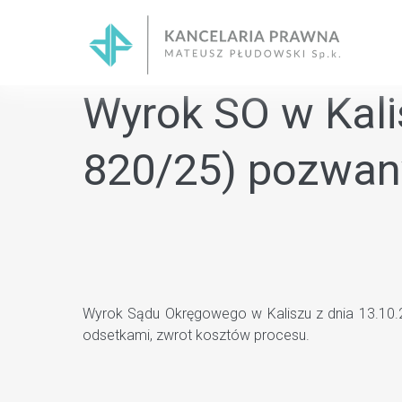
Skip
to
content
Wyrok SO w Kalis
820/25) pozwan
Wyrok Sądu Okręgowego w Kaliszu z dnia 13.10.2
odsetkami, zwrot kosztów procesu.