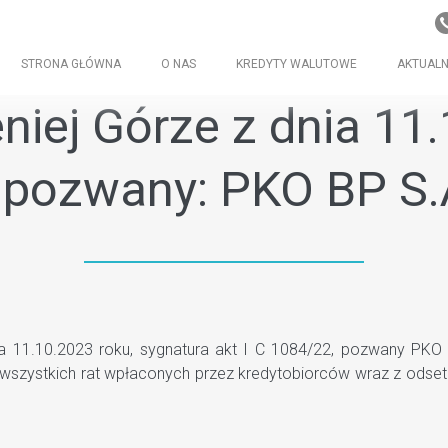
STRONA GŁÓWNA
O NAS
KREDYTY WALUTOWE
AKTUALN
iej Górze z dnia 11.1
) pozwany: PKO BP S.
11.10.2023 roku, sygnatura akt I C 1084/22, pozwany PKO BP
wszystkich rat wpłaconych przez kredytobiorców wraz z odsetk