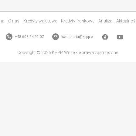
na
O nas
Kredyty walutowe
Kredyty frankowe
Analiza
Aktualnoś
+48 608 64 91 07
kancelaria@kppp.pl
Copyright © 2026 KPPP. Wszelkie prawa zastrzeżone.