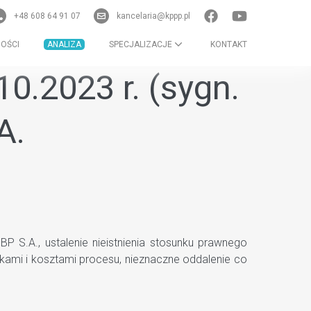
+48 608 64 91 07
kancelaria@kppp.pl
OŚCI
ANALIZA
SPECJALIZACJE
KONTAKT
0.2023 r. (sygn.
A.
 S.A., ustalenie nieistnienia stosunku prawnego
ami i kosztami procesu, nieznaczne oddalenie co