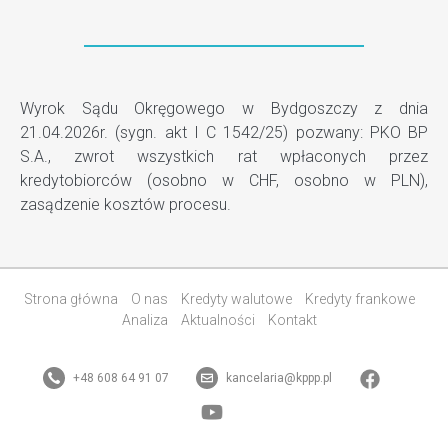
Wyrok Sądu Okręgowego w Bydgoszczy z dnia
21.04.2026r. (sygn. akt I C 1542/25) pozwany: PKO BP
S.A., zwrot wszystkich rat wpłaconych przez
kredytobiorców (osobno w CHF, osobno w PLN),
zasądzenie kosztów procesu.
Strona główna
O nas
Kredyty walutowe
Kredyty frankowe
Analiza
Aktualności
Kontakt
+48 608 64 91 07
kancelaria@kppp.pl