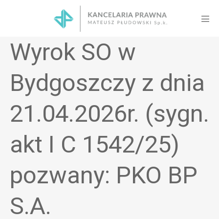
Skip
to
Men
content
Tog
Wyrok SO w
Bydgoszczy z dnia
21.04.2026r. (sygn.
akt I C 1542/25)
pozwany: PKO BP
S.A.