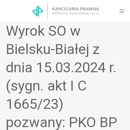
Skip
to
Men
content
Tog
Wyrok SO w
Bielsku-Białej z
dnia 15.03.2024 r.
(sygn. akt I C
1665/23)
pozwany: PKO BP