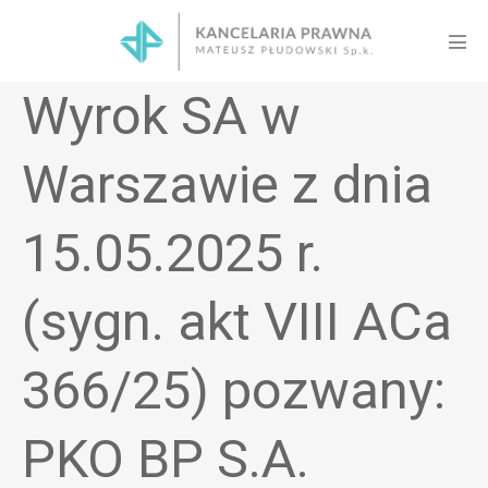
Skip
to
Men
content
Tog
Wyrok SA w
Warszawie z dnia
15.05.2025 r.
(sygn. akt VIII ACa
366/25) pozwany:
PKO BP S.A.