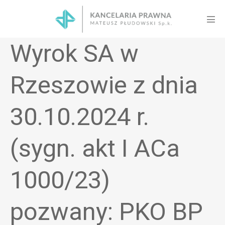
Skip
to
Men
content
Tog
Wyrok SA w
Rzeszowie z dnia
30.10.2024 r.
(sygn. akt I ACa
1000/23)
pozwany: PKO BP