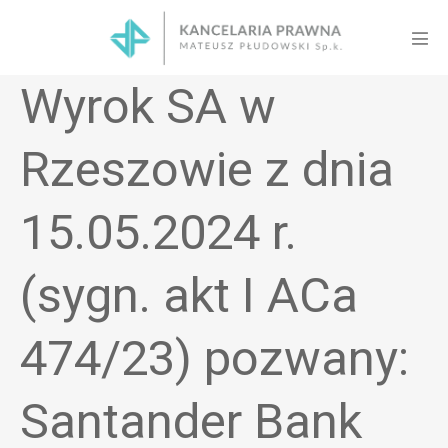
Skip
to
Men
content
Tog
Wyrok SA w
Rzeszowie z dnia
15.05.2024 r.
(sygn. akt I ACa
474/23) pozwany:
Santander Bank