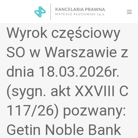
Skip
to
Men
content
Tog
Wyrok częściowy
SO w Warszawie z
dnia 18.03.2026r.
(sygn. akt XXVIII C
117/26) pozwany:
Getin Noble Bank