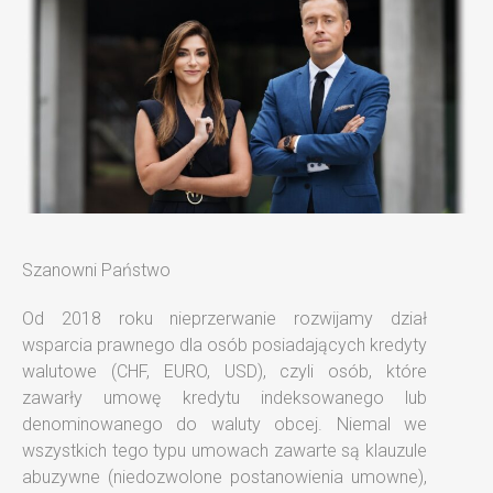
Szanowni Państwo
Od 2018 roku nieprzerwanie rozwijamy dział
wsparcia prawnego dla osób posiadających kredyty
walutowe (CHF, EURO, USD), czyli osób, które
zawarły umowę kredytu indeksowanego lub
denominowanego do waluty obcej. Niemal we
wszystkich tego typu umowach zawarte są klauzule
abuzywne (niedozwolone postanowienia umowne),